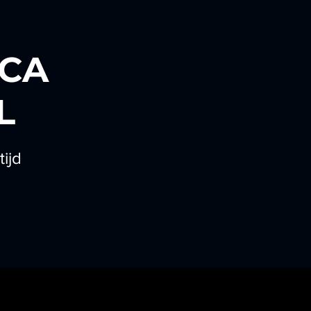
CA
L
ijd